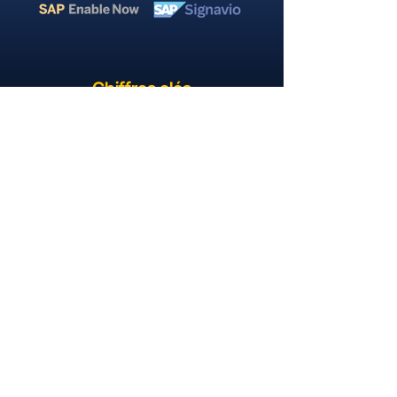
Chiffres clés
5
ANS
3
BUREAUX
30
TALENTS
+120
PROJETS