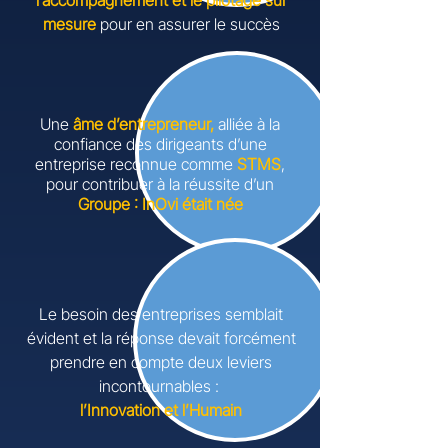
l’accompagnement et le pilotage sur
mesure
pour en assurer le succès​
Une
âme d’entrepreneur,
alliée à la
confiance des dirigeants d’une
entreprise reconnue comme
STMS
,
pour contribuer à la réussite d’un
Groupe : InOvi​ était née
Le besoin des entreprises semblait
évident et la réponse devait forcément
prendre en compte deux leviers
incontournables : ​
l’Innovation et l’Humain​