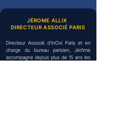
JÉROME ALLIX
DIRECTEUR ASSOCIÉ PARIS
Directeur Associé d’InOvi Paris et en
charge du bureau parisien, Jérôme
accompagne depuis plus de 15 ans les
entreprises dans leurs transformations
organisationnelles et digitales, avec une
spécialisation forte sur la conduite du
changement et l’adoption des solutions,
notamment dans des environnements
SAP.
Son parcours au sein de cabinets de
conseil de tailles et de positionnements
variés – du pure player de la