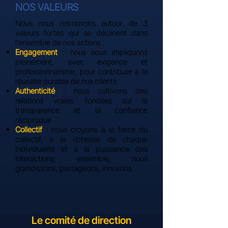
NOS VALEURS​
​Nous nous retrouvons autour de 3
valeurs fortes qui se déclinent dans
l’ensemble de nos actions :
Engagement​
: nous nous impliquons
pleinement, avec exigence et
professionnalisme, pour contribuer à la
réussite durable de nos clients
Authenticité
: nous cultivons des
relations vraies, fondées sur la
transparence et la confiance
réciproque
Collectif
: nous croyons à la force du
collectif, à la richesse de chaque
individualité et à la puissance des
interactions, ensemble, nous
grandissons, partageons, innovons
Le comité de direction