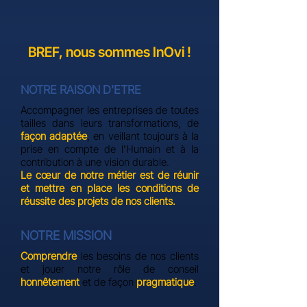
BREF, nous sommes InOvi !
NOTRE RAISON D'ETRE
Accompagner les entreprises de toutes
tailles dans leurs transformations, de
façon adaptée
, en veillant toujours à la
prise en compte de l’Humain et à la
contribution à une vision durable.
​Le cœur de notre métier est de réunir
et mettre en place les conditions de
réussite des projets de nos clients.
NOTRE MISSION
Comprendre
les besoins de nos clients
et jouer notre rôle de conseil
honnêtement
et de façon
pragmatique
.​